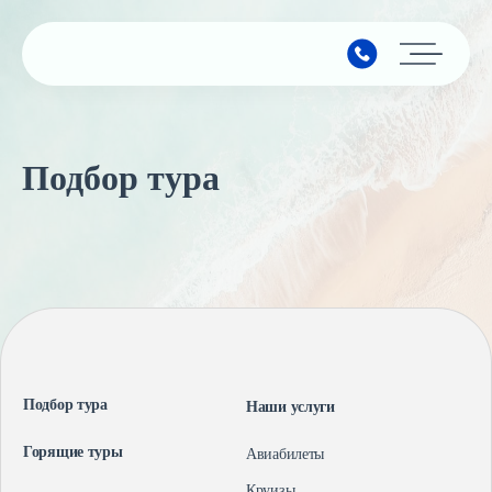
Главная
Подбор тура
Подбор тура
Горящие туры
Календарь туров
Страны
Минимальные цены
Подбор тура
Наши услуги
Наши услуги
Горящие туры
Авиабилеты
Авиабилеты
О компании
Круизы
Круизы